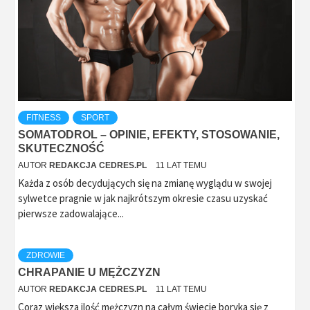
FITNESS
SPORT
SOMATODROL – OPINIE, EFEKTY, STOSOWANIE,
SKUTECZNOŚĆ
AUTOR
REDAKCJA CEDRES.PL
11 LAT TEMU
Każda z osób decydujących się na zmianę wyglądu w swojej
sylwetce pragnie w jak najkrótszym okresie czasu uzyskać
pierwsze zadowalające...
ZDROWIE
CHRAPANIE U MĘŻCZYZN
AUTOR
REDAKCJA CEDRES.PL
11 LAT TEMU
Coraz większa ilość mężczyzn na całym świecie boryka się z