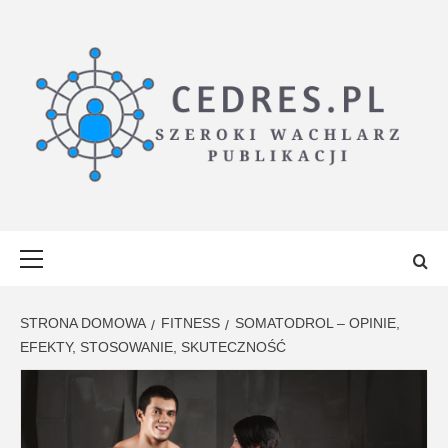
Przejdź
do
treści
CEDRES.PL
SZEROKI WACHLARZ PUBLIKACJI
Menu
główne
STRONA DOMOWA
FITNESS
SOMATODROL – OPINIE,
EFEKTY, STOSOWANIE, SKUTECZNOŚĆ