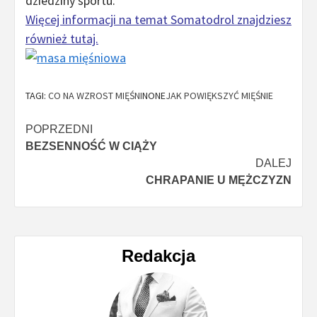
dziedziny sportu.
Więcej informacji na temat Somatodrol znajdziesz
również tutaj.
TAGI:
CO NA WZROST MIĘŚNI
NONE
JAK POWIĘKSZYĆ MIĘŚNIE
Nawigacja
POPRZEDNI
BEZSENNOŚĆ W CIĄŻY
wpisu
DALEJ
CHRAPANIE U MĘŻCZYZN
Redakcja